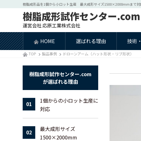
樹脂成形品を1個から小ロット生産 最大成形サイズ1500×2000mmまで対
樹脂成形試作センター.com
運営会社 応原工業株式会社
ドロ
HOME
選ばれる理由
技術
TOP
製品事例
ドローンアーム（ハット形状・リブ形状）
樹脂成形試作センター.com
が
選ばれる理由
1個からの小ロット生産に
01
対応
最大成形サイズ
02
1500×2000mm