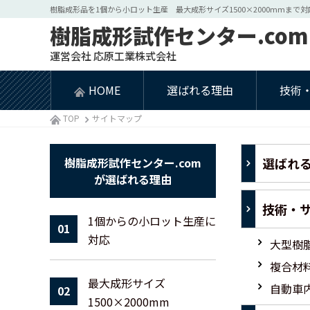
樹脂成形品を1個から小ロット生産 最大成形サイズ1500×2000mmまで対
樹脂成形試作センター.com
運営会社 応原工業株式会社
HOME
選ばれる理由
技術
TOP
サイトマップ
樹脂成形試作センター.com
選ばれ
が
選ばれる理由
技術・
1個からの小ロット生産に
01
対応
大型樹
複合材
最大成形サイズ
自動車
02
1500×2000mm