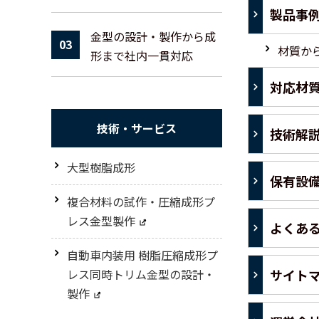
製品事
金型の設計・製作から成
03
材質か
形まで社内一貫対応
対応材
技術・サービス
技術解
大型樹脂成形
保有設
複合材料の試作・圧縮成形プ
レス金型製作
よくあ
自動車内装用 樹脂圧縮成形プ
レス同時トリム金型の設計・
サイト
製作